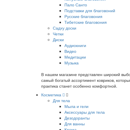
Пало Санто
Подставки для благовоний
Русские благовония
Тибетские благовония
Садху доски
Четки
Диски
Аудиокниги
Видео
Медитации
Музыка
В нашем магазине представлен широкий выбор
самый богатый ассортимент ковриков, которы
практика станет особенно комфортной.
Косметика
Для тела
Мыла и гели
Аксессуары для тела
Дезодоранты
Для ванны
Крема