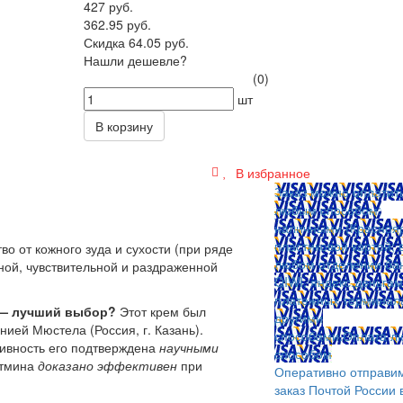
427 руб.
362.95 руб.
Скидка 64.05 руб.
Нашли дешевле?
(0)
шт
В корзину
В избранное
Заказ можно оплатит
любым способом:
наличными (Краснояр
пластиковой картой; 
о от кожного зуда и сухости (при ряде
любом отделении бан
ной, чувствительной и раздраженной
QIWI, яндекс.деньгам
платежных терминал
а — лучший выбор?
Этот крем был
другими
ией Мюстела (Россия, г. Казань).
способами.
Оплата л
ивность его подтверждена
научными
способом
 тмина
доказано эффективен
при
Оперативно отправи
заказ Почтой России 