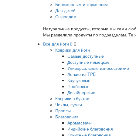
Беременным и кормящим
Для детей
Сыроедам
Натуральные продукты, которые мы сами люб
Мы разделили продукты по подразделам. Те ж
Всё для йоги
Коврики для йоги
Самые доступные
Доступные немецкие
Универсальные износостойкие
Легкие из TPE
Каучуковые
Пробковые
Дизайнерские
Коврики в бухтах
Чехлы, сумки
Пропсы
Благовония
Аромасвечи
Индийские благовония
Конусные благовония