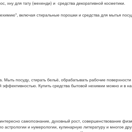
ос, хну для тату (мехенди) и средства декоративной косметики.
ехимию", включая стиральные порошки и средства для мытья посу
. Мыть посуду, стирать бельё, обрабатывать рабочие поверхност
ой эффективностью. Купить средства бытовой нехимии можно и в 
у интересно самопознание, духовный рост, совершенствование физ
и по астрологии и нумерологии, кулинарную литературу и многое др