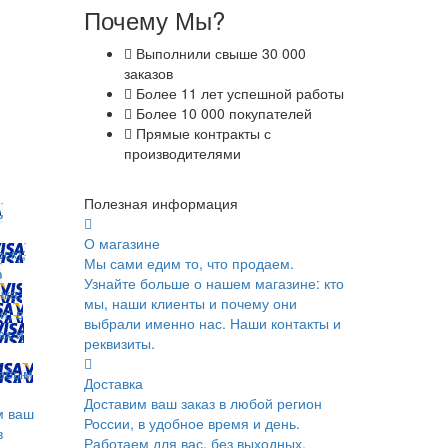
Почему Мы?
Выполнили свыше 30 000
заказов
Более 11 лет успешной работы
Более 10 000 покупателей
Прямые контракты с
производителями
Полезная информация
ь
О магазине
ск);
Мы сами едим то, что продаем.
в
Узнайте больше о нашем магазине: кто
ка;
мы, наши клиенты и почему они
и; в
выбрали именно нас. Наши контакты и
ах и
реквизиты.
юбым
Доставка
Доставим ваш заказ в любой регион
м ваш
России, в удобное время и день.
в
Работаем для вас, без выходных.