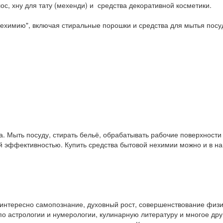
ос, хну для тату (мехенди) и средства декоративной косметики.
ехимию", включая стиральные порошки и средства для мытья посу
. Мыть посуду, стирать бельё, обрабатывать рабочие поверхност
ой эффективностью. Купить средства бытовой нехимии можно и в 
у интересно самопознание, духовный рост, совершенствование физ
и по астрологии и нумерологии, кулинарную литературу и многое др