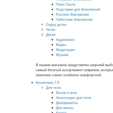
Пало Санто
Подставки для благовоний
Русские благовония
Тибетские благовония
Садху доски
Четки
Диски
Аудиокниги
Видео
Медитации
Музыка
В нашем магазине представлен широкий выбор
самый богатый ассортимент ковриков, которы
практика станет особенно комфортной.
Косметика
Для тела
Мыла и гели
Аксессуары для тела
Дезодоранты
Для ванны
Крема