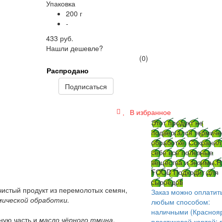
Упаковка
200 г
-
433 руб.
Нашли дешевле?
(0)
Распродано
Подписаться
В избранное
Этот продукт не
подвергался термиче
обработке. Сохранил
себе все полезные
вещества и энзимы.
R
FOOD Подходит для
сыроедов
чистый продукт из перемолотых семян,
Заказ можно оплатит
мической обработки
.
любым способом:
наличными (Краснояр
тную часть и
масло чёрного тмина
.
пластиковой картой; 