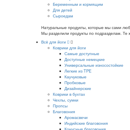
Беременным и кормящим
Для детей
Сыроедам
Натуральные продукты, которые мы сами люб
Мы разделили продукты по подразделам. Те ж
Всё для йоги
Коврики для йоги
Самые доступные
Доступные немецкие
Универсальные износостойкие
Легкие из TPE
Каучуковые
Пробковые
Дизайнерские
Коврики в бухтах
Чехлы, сумки
Пропсы
Благовония
Аромасвечи
Индийские благовония
Конусные благовония