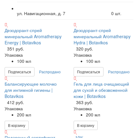
ул. Навигационная, д. 7
0
шт.
Дезодорант-спрей
Дезодорант-спрей
минеральный Aromatherapy
минеральный Aromatherapy
Energy | Botavikos
Hydra | Botavikos
351 руб.
320 руб.
Упаковка
Упаковка
100 мл
100 мл
Подписаться
Распродано
Подписаться
Распродано
Балансирующее молочко
Гель для лица очищающий
для интимной гигиены |
для сухой и обезвоженной
Botavikos
кожи | Botavikos
412 руб.
363 руб.
Упаковка
Упаковка
200 мл
200 мл
В корзину
В корзину
Подарочный сертификат
-10%