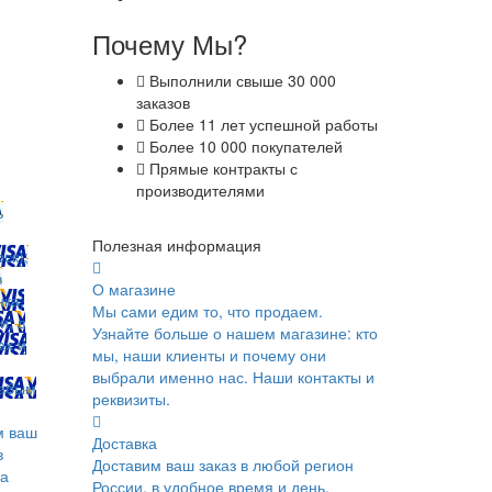
Почему Мы?
Выполнили свыше 30 000
заказов
Более 11 лет успешной работы
Более 10 000 покупателей
Прямые контракты с
производителями
ь
Полезная информация
ск);
в
О магазине
ка;
Мы сами едим то, что продаем.
и; в
Узнайте больше о нашем магазине: кто
ах и
мы, наши клиенты и почему они
выбрали именно нас. Наши контакты и
юбым
реквизиты.
м ваш
Доставка
в
Доставим ваш заказ в любой регион
ка
России, в удобное время и день.