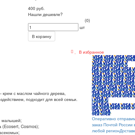
400 руб.
Нашли дешевле?
(0)
шт
В корзину
В избранное
Заказ можно оплатит
любым способом:
наличными (Краснояр
пластиковой картой; 
любом отделении бан
QIWI, яндекс.деньгам
 крем с маслом чайного дерева,
платежных терминал
действием, подходит для всей семьи.
другими
способами.
Оплата л
способом
Оперативно отправи
ля малышей;
заказ Почтой России 
(Ecosert, Cosmos);
любой регион
Достав
насекомых;