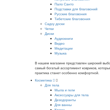
Пало Санто
Подставки для благовоний
Русские благовония
Тибетские благовония
Садху доски
Четки
Диски
Аудиокниги
Видео
Медитации
Музыка
В нашем магазине представлен широкий выбор
самый богатый ассортимент ковриков, которы
практика станет особенно комфортной.
Косметика
Для тела
Мыла и гели
Аксессуары для тела
Дезодоранты
Для ванны
Крема