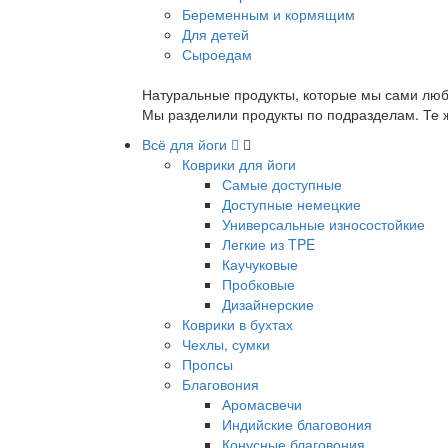
Беременным и кормящим
Для детей
Сыроедам
Натуральные продукты, которые мы сами люб
Мы разделили продукты по подразделам. Те ж
Всё для йоги
Коврики для йоги
Самые доступные
Доступные немецкие
Универсальные износостойкие
Легкие из TPE
Каучуковые
Пробковые
Дизайнерские
Коврики в бухтах
Чехлы, сумки
Пропсы
Благовония
Аромасвечи
Индийские благовония
Конусные благовония