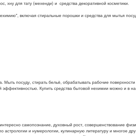
ос, хну для тату (мехенди) и средства декоративной косметики.
ехимию", включая стиральные порошки и средства для мытья посу
. Мыть посуду, стирать бельё, обрабатывать рабочие поверхност
ой эффективностью. Купить средства бытовой нехимии можно и в 
у интересно самопознание, духовный рост, совершенствование физ
и по астрологии и нумерологии, кулинарную литературу и многое др