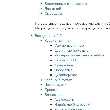
Беременным и кормящим
Для детей
Сыроедам
Натуральные продукты, которые мы сами люб
Мы разделили продукты по подразделам. Те ж
Всё для йоги
Коврики для йоги
Самые доступные
Доступные немецкие
Универсальные износостойкие
Легкие из TPE
Каучуковые
Пробковые
Дизайнерские
Коврики в бухтах
Чехлы, сумки
Пропсы
Благовония
Аромасвечи
Индийские благовония
Конусные благовония