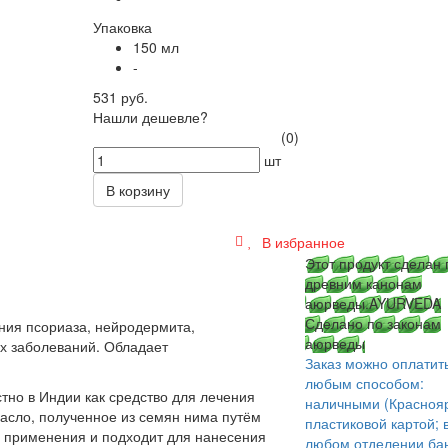
Упаковка
150 мл
-
531 руб.
Нашли дешевле?
(0)
шт
В корзину
В избранное
Этот продукт сделан 
древним канонам
аюрведы.
AYURVEDA
Сделано по законам
ния псориаза, нейродермита,
аюрведы
ых заболеваний. Обладает
Заказ можно оплатит
любым способом:
тно в Индии как средство для лечения
наличными (Краснояр
масло, полученное из семян нима путём
пластиковой картой; 
о применения и подходит для нанесения
любом отделении бан