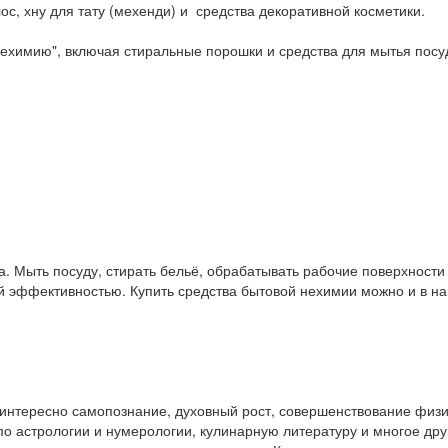
ос, хну для тату (мехенди) и средства декоративной косметики.
ехимию", включая стиральные порошки и средства для мытья посу
. Мыть посуду, стирать бельё, обрабатывать рабочие поверхност
ой эффективностью. Купить средства бытовой нехимии можно и в 
у интересно самопознание, духовный рост, совершенствование физ
и по астрологии и нумерологии, кулинарную литературу и многое др