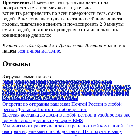
Применение:
В качестве геля для душа нанести на
поверхность тела или мочалки, тщательно
вспенить,распределить по всей поверхности тела, смыть
водой. В качестве шампуня нанести по всей поверхности
головы, тщательно вспенить и помассировать 2-3 минуты,
смыть водой, повторить процедуру, затем использовать
кондиционер для волос.
Купить гель для душа 2 в 1 Дикая мята Леврана
можно и в
нашем
розничном магазине
.
Отзывы
Загрузка комментариев...
Заказ можно оплатить любым способом: наличными
(Красноярск); пластиковой картой; в любом отделении банка;
QIWI, яндекс.деньгами; в платежных терминалах и другими
способами.
Оплата любым способом
Оперативно отправим ваш заказ Почтой России в любой
регион
Доставка Почтой в любой регион
Быстрая доставка до двери в любой регион в удобное для вас
время
Быстрая доставка курьером EMS
Мы можем отправить ваш заказ транспортной компанией. Это
быстрый и дешевый способ доставки. Вы получите вашу