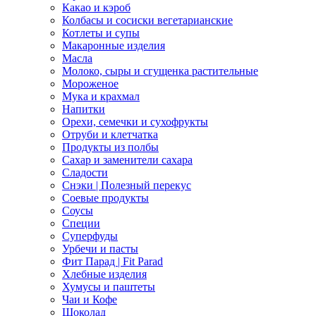
Какао и кэроб
Колбасы и сосиски вегетарианские
Котлеты и супы
Макаронные изделия
Масла
Молоко, сыры и сгущенка растительные
Мороженое
Мука и крахмал
Напитки
Орехи, семечки и сухофрукты
Отруби и клетчатка
Продукты из полбы
Сахар и заменители сахара
Сладости
Снэки | Полезный перекус
Соевые продукты
Соусы
Специи
Суперфуды
Урбечи и пасты
Фит Парад | Fit Parad
Хлебные изделия
Хумусы и паштеты
Чаи и Кофе
Шоколад