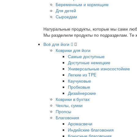
Беременным и кормящим
Для детей
Сыроедам
Натуральные продукты, которые мы сами люб
Мы разделили продукты по подразделам. Те ж
Всё для йоги
Коврики для йоги
Самые доступные
Доступные немецкие
Универсальные износостойкие
Легкие из TPE
Каучуковые
Пробковые
Дизайнерские
Коврики в бухтах
Чехлы, сумки
Пропсы
Благовония
Аромасвечи
Индийские благовония
Конусные благовония