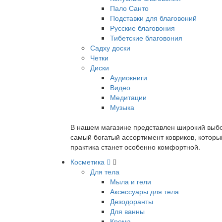
Пало Санто
Подставки для благовоний
Русские благовония
Тибетские благовония
Садху доски
Четки
Диски
Аудиокниги
Видео
Медитации
Музыка
В нашем магазине представлен широкий выбор
самый богатый ассортимент ковриков, которы
практика станет особенно комфортной.
Косметика
Для тела
Мыла и гели
Аксессуары для тела
Дезодоранты
Для ванны
Крема