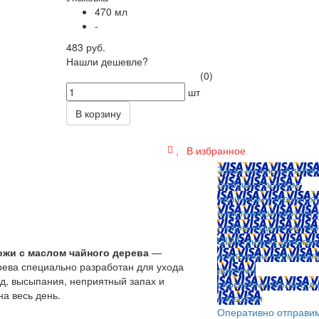
470 мл
-
483 руб.
Нашли дешевле?
(0)
шт
В корзину
В избранное
Заказ можно оплатит
любым способом:
наличными (Краснояр
пластиковой картой; 
любом отделении бан
QIWI, яндекс.деньгам
ожи с маслом чайного дерева
—
платежных терминал
рева специально разработан для ухода
другими
уд, высыпания, неприятный запах и
способами.
Оплата л
а весь день.
способом
Оперативно отправи