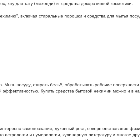
ос, хну для тату (мехенди) и средства декоративной косметики.
ехимию", включая стиральные порошки и средства для мытья посу
. Мыть посуду, стирать бельё, обрабатывать рабочие поверхност
ой эффективностью. Купить средства бытовой нехимии можно и в 
у интересно самопознание, духовный рост, совершенствование физ
и по астрологии и нумерологии, кулинарную литературу и многое др