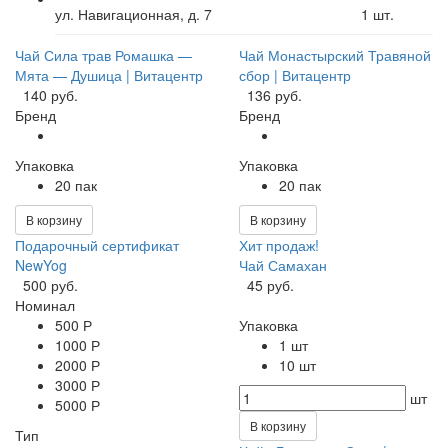
ул. Навигационная, д. 7
1
шт.
Чай Сила трав Ромашка —
Чай Монастырский Травяной
Мята — Душица | Витацентр
сбор | Витацентр
140 руб.
136 руб.
Бренд
Бренд
Упаковка
Упаковка
20 пак
20 пак
В корзину
В корзину
Подарочный сертификат
Хит продаж!
NewYog
Чай Самахан
500 руб.
45 руб.
Номинал
500 Р
Упаковка
1000 Р
1 шт
2000 Р
10 шт
3000 Р
шт
5000 Р
В корзину
Тип