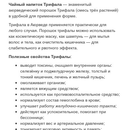
Чайный напиток Трифала
— знаменитый
аюрведический порошок Трифала (смесь трёх растений)
в удобной для применения форме.
Трифала в Аюрведе применяется практически для
любого случая. Порошок трифалы можно использовать
как косметическую маску, как шампунь — для мытья
волос и тела, как очиститель кишечника — для
слабительного и рвотного эффекта.
Полезные свойства Трифалы
:
выводит токсины,
очищает
внутренние органы:
селезёнку и поджелудочную железу, толстый и
тонкий кишечник, печень и желчный пузырь;
омолаживает организм;
является вяжущим средством;
используется как противовоспалительное средство;
нормализует состав гемоглобина в крови;
улучшает
работу желудочно-кишечного тракта
;
действует как успокоительное, помогает при
бессоннице;
нормализует вес и артериальное давление;
тонизирует мозговую активность и память;