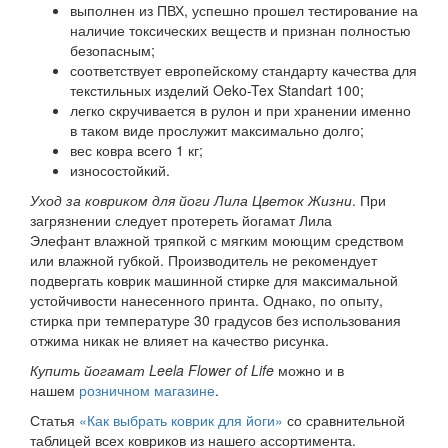
выполнен из ПВХ, успешно прошел тестирование на
наличие токсических веществ и признан полностью
безопасным;
соответствует европейскому стандарту качества для
текстильных изделий Oeko-Tex Standart 100;
легко скручивается в рулон и при хранении именно
в таком виде прослужит максимально долго;
вес ковра всего 1 кг;
износостойкий.
Уход за ковриком для йоги Лила Цветок Жизни
. При
загрязнении следует протереть йогамат Лила
Элефант влажной тряпкой с мягким моющим средством
или влажной губкой. Производитель не рекомендует
подвергать коврик машинной стирке для максимальной
устойчивости нанесенного принта. Однако, по опыту,
стирка при температуре 30 градусов без использования
отжима никак не влияет на качество рисунка.
Купить йогамат Leela
Flower of Life
можно и в
нашем
розничном магазине
.
Статья
«Как выбрать коврик для йоги»
со сравнительной
таблицей всех ковриков из нашего ассортимента.