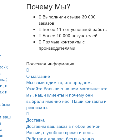
Почему Мы?
Выполнили свыше 30 000
заказов
Более 11 лет успешной работы
Более 10 000 покупателей
Прямые контракты с
производителями
ь
Полезная информация
ск);
в
О магазине
ка;
Мы сами едим то, что продаем.
и; в
Узнайте больше о нашем магазине: кто
ах и
мы, наши клиенты и почему они
выбрали именно нас. Наши контакты и
юбым
реквизиты.
м ваш
Доставка
в
Доставим ваш заказ в любой регион
ка
России, в удобное время и день.
он
Работаем для вас, без выходных.