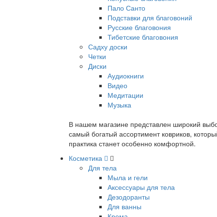
Пало Санто
Подставки для благовоний
Русские благовония
Тибетские благовония
Садху доски
Четки
Диски
Аудиокниги
Видео
Медитации
Музыка
В нашем магазине представлен широкий выбор
самый богатый ассортимент ковриков, которы
практика станет особенно комфортной.
Косметика
Для тела
Мыла и гели
Аксессуары для тела
Дезодоранты
Для ванны
Крема