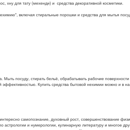
ос, хну для тату (мехенди) и средства декоративной косметики.
ехимию", включая стиральные порошки и средства для мытья посу
. Мыть посуду, стирать бельё, обрабатывать рабочие поверхност
ой эффективностью. Купить средства бытовой нехимии можно и в 
у интересно самопознание, духовный рост, совершенствование физ
и по астрологии и нумерологии, кулинарную литературу и многое др