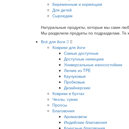
Беременным и кормящим
Для детей
Сыроедам
Натуральные продукты, которые мы сами люб
Мы разделили продукты по подразделам. Те ж
Всё для йоги
Коврики для йоги
Самые доступные
Доступные немецкие
Универсальные износостойкие
Легкие из TPE
Каучуковые
Пробковые
Дизайнерские
Коврики в бухтах
Чехлы, сумки
Пропсы
Благовония
Аромасвечи
Индийские благовония
Конусные благовония