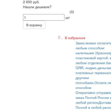
2 650 руб.
Нашли дешевле?
(0)
шт
В корзину
В избранное
Заказ можно оплатит
любым способом:
наличными (Краснояр
пластиковой картой; 
любом отделении бан
QIWI, яндекс.деньгам
платежных терминал
другими
способами.
Оплата л
способом
Оперативно отправи
заказ Почтой России 
любой регион
Достав
Почтой в любой реги