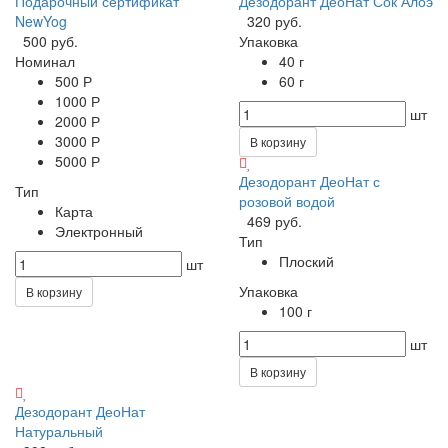
Подарочный сертификат
Дезодорант ДеоНат Сок Алоэ
NewYog
320 руб.
500 руб.
Упаковка
Номинал
40 г
500 Р
60 г
1000 Р
шт
2000 Р
3000 Р
В корзину
5000 Р
Дезодорант ДеоНат с
Тип
розовой водой
Карта
469 руб.
Электронный
Тип
Плоский
шт
Упаковка
В корзину
100 г
шт
В корзину
Дезодорант ДеоНат
Натуральный