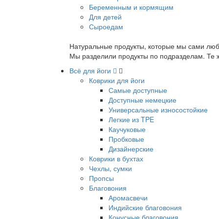
Беременным и кормящим
Для детей
Сыроедам
Натуральные продукты, которые мы сами люб
Мы разделили продукты по подразделам. Те ж
Всё для йоги
Коврики для йоги
Самые доступные
Доступные немецкие
Универсальные износостойкие
Легкие из TPE
Каучуковые
Пробковые
Дизайнерские
Коврики в бухтах
Чехлы, сумки
Пропсы
Благовония
Аромасвечи
Индийские благовония
Конусные благовония