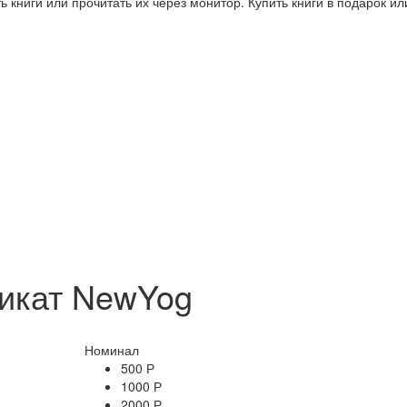
 книги или прочитать их через монитор. Купить книги в подарок и
икат NewYog
Номинал
500 Р
1000 Р
2000 Р