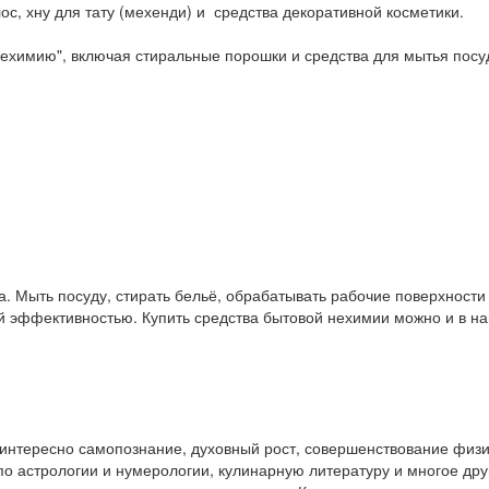
ос, хну для тату (мехенди) и средства декоративной косметики.
ехимию", включая стиральные порошки и средства для мытья посу
. Мыть посуду, стирать бельё, обрабатывать рабочие поверхност
ой эффективностью. Купить средства бытовой нехимии можно и в 
у интересно самопознание, духовный рост, совершенствование физ
и по астрологии и нумерологии, кулинарную литературу и многое др