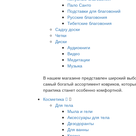
Пало Санто
Подставки для благовоний
Русские благовония
Тибетские благовония
Садху доски
Четки
Диски
Аудиокниги
Видео
Медитации
Музыка
В нашем магазине представлен широкий выбор
самый богатый ассортимент ковриков, которы
практика станет особенно комфортной.
Косметика
Для тела
Мыла и гели
Аксессуары для тела
Дезодоранты
Для ванны
Крема