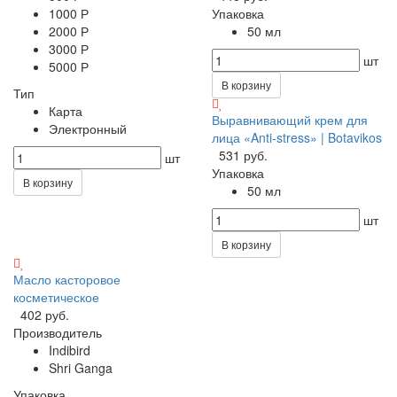
1000 Р
Упаковка
2000 Р
50 мл
3000 Р
шт
5000 Р
В корзину
Тип
Карта
Выравнивающий крем для
Электронный
лица «Anti-stress» | Botavikos
531 руб.
шт
Упаковка
В корзину
50 мл
шт
В корзину
Масло касторовое
косметическое
402 руб.
Производитель
Indibird
Shri Ganga
Упаковка