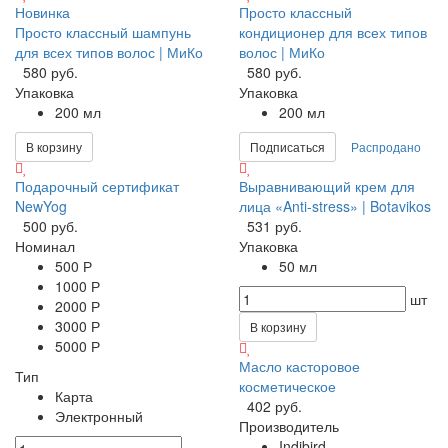
Новинка
Просто классный
Просто классный шампунь
кондиционер для всех типов
для всех типов волос | МиКо
волос | МиКо
580 руб.
580 руб.
Упаковка
Упаковка
200 мл
200 мл
В корзину
Подписаться
Распродано
Подарочный сертификат
Выравнивающий крем для
NewYog
лица «Anti-stress» | Botavikos
500 руб.
531 руб.
Номинал
Упаковка
500 Р
50 мл
1000 Р
шт
2000 Р
3000 Р
В корзину
5000 Р
Масло касторовое
Тип
косметическое
Карта
402 руб.
Электронный
Производитель
Indibird