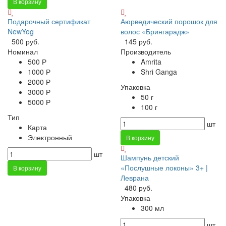
В корзину
Подарочный сертификат
Аюрведический порошок для
NewYog
волос «Брингарадж»
500 руб.
145 руб.
Номинал
Производитель
500 Р
Amrita
1000 Р
Shri Ganga
2000 Р
Упаковка
3000 Р
50 г
5000 Р
100 г
Тип
шт
Карта
Электронный
В корзину
шт
Шампунь детский
«Послушные локоны» 3+ |
В корзину
Леврана
480 руб.
Упаковка
300 мл
шт