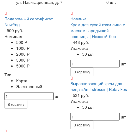
ул. Навигационная, д. 7
0
шт.
Подарочный сертификат
Новинка
NewYog
Крем для сухой кожи лица с
500 руб.
маслом зародышей
Номинал
пшеницы | Нежный Лен
500 Р
448 руб.
1000 Р
Упаковка
2000 Р
50 мл
3000 Р
шт
5000 Р
В корзину
Тип
Карта
Выравнивающий крем для
Электронный
лица «Anti-stress» | Botavikos
531 руб.
шт
Упаковка
В корзину
50 мл
шт
В корзину