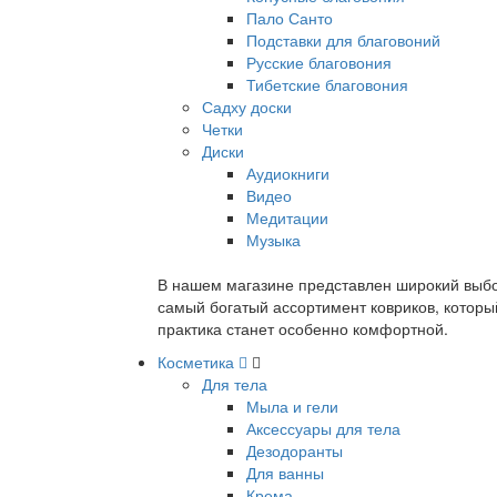
Пало Санто
Подставки для благовоний
Русские благовония
Тибетские благовония
Садху доски
Четки
Диски
Аудиокниги
Видео
Медитации
Музыка
В нашем магазине представлен широкий выбор
самый богатый ассортимент ковриков, которы
практика станет особенно комфортной.
Косметика
Для тела
Мыла и гели
Аксессуары для тела
Дезодоранты
Для ванны
Крема