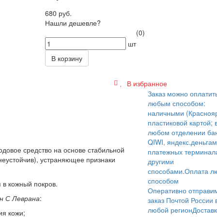
680 руб.
Нашли дешевле?
(0)
шт
В корзину
В избранное
Заказ можно оплатит
любым способом:
наличными (Краснояр
пластиковой картой; 
любом отделении бан
QIWI, яндекс.деньгам
довое средство на основе стабильной
платежных терминал
 неустойчив), устраняющее признаки
другими
способами.
Оплата л
способом
 в кожный покров.
Оперативно отправи
н С Леврана
:
заказ Почтой России 
любой регион
Достав
ия кожи;