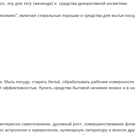
ос, хну для тату (мехенди) и средства декоративной косметики.
ехимию", включая стиральные порошки и средства для мытья посу
. Мыть посуду, стирать бельё, обрабатывать рабочие поверхност
ой эффективностью. Купить средства бытовой нехимии можно и в 
у интересно самопознание, духовный рост, совершенствование физ
и по астрологии и нумерологии, кулинарную литературу и многое др