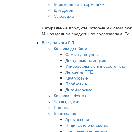
Беременным и кормящим
Для детей
Сыроедам
Натуральные продукты, которые мы сами люб
Мы разделили продукты по подразделам. Те ж
Всё для йоги
Коврики для йоги
Самые доступные
Доступные немецкие
Универсальные износостойкие
Легкие из TPE
Каучуковые
Пробковые
Дизайнерские
Коврики в бухтах
Чехлы, сумки
Пропсы
Благовония
Аромасвечи
Индийские благовония
Конусные благовония