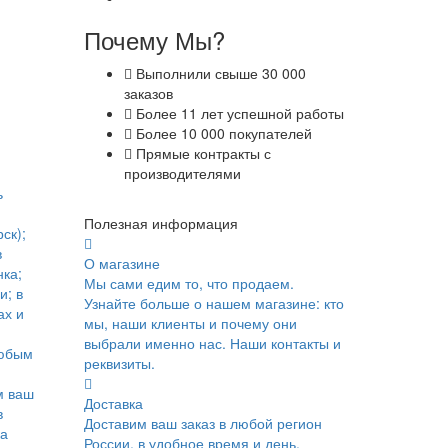
Почему Мы?
Выполнили свыше 30 000
заказов
Более 11 лет успешной работы
Более 10 000 покупателей
Прямые контракты с
производителями
ь
Полезная информация
ск);
в
О магазине
ка;
Мы сами едим то, что продаем.
и; в
Узнайте больше о нашем магазине: кто
ах и
мы, наши клиенты и почему они
выбрали именно нас. Наши контакты и
юбым
реквизиты.
м ваш
Доставка
в
Доставим ваш заказ в любой регион
ка
России, в удобное время и день.