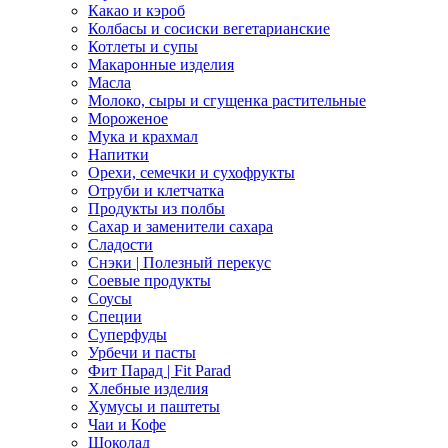
Какао и кэроб
Колбасы и сосиски вегетарианские
Котлеты и супы
Макаронные изделия
Масла
Молоко, сыры и сгущенка растительные
Мороженое
Мука и крахмал
Напитки
Орехи, семечки и сухофрукты
Отруби и клетчатка
Продукты из полбы
Сахар и заменители сахара
Сладости
Снэки | Полезный перекус
Соевые продукты
Соусы
Специи
Суперфуды
Урбечи и пасты
Фит Парад | Fit Parad
Хлебные изделия
Хумусы и паштеты
Чаи и Кофе
Шоколад