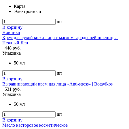
Карта
Электронный
шт
В корзину
Новинка
Крем для сухой кожи лица с маслом зародышей пшеницы |
Нежный Лен
448 руб.
Упаковка
50 мл
шт
В корзину
Выравнивающий крем для лица «Anti-stress» | Botavikos
531 руб.
Упаковка
50 мл
шт
В корзину
Масло касторовое косметическое