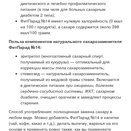
диетического и лечебно-профилактического
питания (в том чиле для больных сахарным
диабетом 2 типа);
ФитПарад №14 имеет нулевую калорийность (0 ккал
на 100 г продукта), в сахаре содержится около 398
ккал/100 грамм.
Польза компонентов натурального сахарозаменителя
ФитПарад №14:
эритритол (многоатомный сахарный спирт,
получаемый из кукурузы) — оптимальный для
коррекции массы тела
сахарозаменитель;
стевиозид — натуральный сахарозаменитель,
получаемый из медовой травы стевии. Включается
в диетическое питание
при ожирении, болезнях
сердечно-сосудистой системы, ЖКТ, сахарном
диабете
, очищает орагнизм и замедляет процессы
старения.
Способ употребления: полноценная замена сахару в
любом виде. Можно добавлять ФитПарад №14 в напитки
(чай, кофе, какао и т.д.), делать выпечку, варенья на его
основе и применять ровно также, как вы применяете