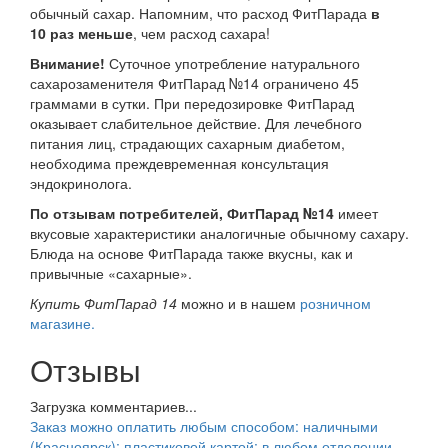
обычный сахар. Напомним, что расход ФитПарада
в
10 раз меньше
, чем расход сахара!
Внимание!
Суточное употребление натурального
сахарозаменителя ФитПарад №14 ограничено 45
граммами в сутки. При передозировке ФитПарад
оказывает слабительное действие. Для лечебного
питания лиц, страдающих сахарным диабетом,
необходима преждевременная консультация
эндокринолога.
По отзывам потребителей, ФитПарад №14
имеет
вкусовые характеристики аналогичные обычному сахару.
Блюда на основе ФитПарада также вкусны, как и
привычные «сахарные».
Купить ФитПарад 14
можно и в нашем
розничном
магазине.
Отзывы
Загрузка комментариев...
Заказ можно оплатить любым способом: наличными
(Красноярск); пластиковой картой; в любом отделении