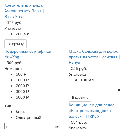
Крем-гель для душа
Aromatherapy Relax |
Botavikos
377 руб.
Упаковка
200 мл
В корзину
Подарочный сертификат
Маска-бальзам для волос
NewYog
против перхоти Сосновая |
500 руб.
Hvoya
Номинал
225 руб.
500 Р
Упаковка
1000 Р
100 мл
2000 Р
шт
3000 Р
5000 Р
В корзину
Кондиционер для волос
Тип
«Контроль выпадения
Карта
волос» | Trichup
Электронный
331 руб.
шт
Упаковка