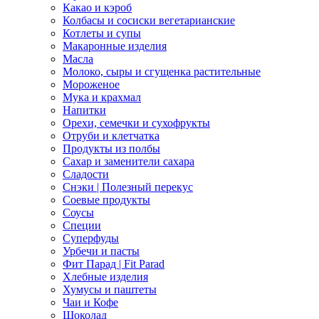
Какао и кэроб
Колбасы и сосиски вегетарианские
Котлеты и супы
Макаронные изделия
Масла
Молоко, сыры и сгущенка растительные
Мороженое
Мука и крахмал
Напитки
Орехи, семечки и сухофрукты
Отруби и клетчатка
Продукты из полбы
Сахар и заменители сахара
Сладости
Снэки | Полезный перекус
Соевые продукты
Соусы
Специи
Суперфуды
Урбечи и пасты
Фит Парад | Fit Parad
Хлебные изделия
Хумусы и паштеты
Чаи и Кофе
Шоколад