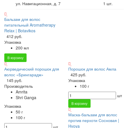
ул. Навигационная, д. 7
1
шт.
Бальзам для волос
питательный Aromatherapy
Relax | Botavikos
412 руб.
Упаковка
200 мл
В корзину
Аюрведический порошок для
Порошок для волос Амла
волос «Брингарадж»
425 руб.
145 руб.
Упаковка
Производитель
100 г
Amrita
шт
Shri Ganga
В корзину
Упаковка
50 г
Маска-бальзам для волос
100 г
против перхоти Сосновая |
Hvoya
шт