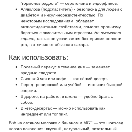
"гормонов радости" — серотонина и эндорфинов.
Аллюлоза (подсластитель) - безопасна для людей с
диабетом и инсулинорезистентностью. По
некоторым исследованиям, обладает
антиоксидантными свойствами, помогая организму
бороться с окислительным стрессом.
Не вызывает
кариес
, так как не усваивается бактериями полости
рта, в отличие от обычного сахара.
Как использовать:
Полезный перекус в течение дня — заменяет
вредные сладости.
С чашкой чая или кофе — как лёгкий десерт.
Перед тренировкой или учёбой — источник быстрой
энергии.
В дороге, на работе, в школе — удобно брать с
собой.
В кето-десертах — можно использовать как
ингредиент или топпинг.
Bob на овсяном молочке с бананом и MCT — это шоколад
нового поколения: вкусный, натуральный, питательный.