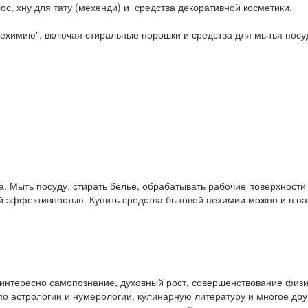
ос, хну для тату (мехенди) и средства декоративной косметики.
ехимию", включая стиральные порошки и средства для мытья посу
. Мыть посуду, стирать бельё, обрабатывать рабочие поверхност
ой эффективностью. Купить средства бытовой нехимии можно и в 
у интересно самопознание, духовный рост, совершенствование физ
и по астрологии и нумерологии, кулинарную литературу и многое др