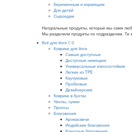
Беременным и кормящим
Для детей
Сыроедам
Натуральные продукты, которые мы сами люб
Мы разделили продукты по подразделам. Те ж
Всё для йоги
Коврики для йоги
Самые доступные
Доступные немецкие
Универсальные износостойкие
Легкие из TPE
Каучуковые
Пробковые
Дизайнерские
Коврики в бухтах
Чехлы, сумки
Пропсы
Благовония
Аромасвечи
Индийские благовония
Конусные благовония