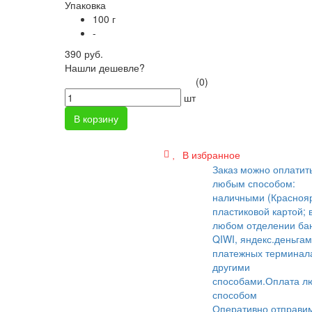
Упаковка
100 г
-
390 руб.
Нашли дешевле?
(0)
шт
В корзину
В избранное
Заказ можно оплатит
любым способом:
наличными (Краснояр
пластиковой картой; 
любом отделении бан
QIWI, яндекс.деньгам
платежных терминал
другими
способами.
Оплата л
способом
Оперативно отправи