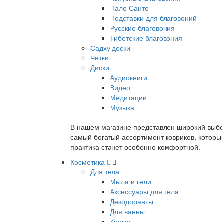
Пало Санто
Подставки для благовоний
Русские благовония
Тибетские благовония
Садху доски
Четки
Диски
Аудиокниги
Видео
Медитации
Музыка
В нашем магазине представлен широкий выбор
самый богатый ассортимент ковриков, которы
практика станет особенно комфортной.
Косметика
Для тела
Мыла и гели
Аксессуары для тела
Дезодоранты
Для ванны
Крема