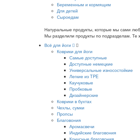
Беременным и кормящим
Для детей
Сыроедам
Натуральные продукты, которые мы сами люб
Мы разделили продукты по подразделам. Те ж
Всё для йоги
Коврики для йоги
Самые доступные
Доступные немецкие
Универсальные износостойкие
Легкие из TPE
Каучуковые
Пробковые
Дизайнерские
Коврики в бухтах
Чехлы, сумки
Пропсы
Благовония
Аромасвечи
Индийские благовония
Конусные благовония