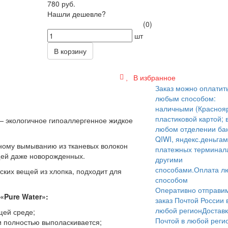
780 руб.
Нашли дешевле?
(0)
шт
В корзину
В избранное
Заказ можно оплатит
любым способом:
наличными (Краснояр
пластиковой картой; 
— экологичное гипоаллергенное жидкое
любом отделении бан
QIWI, яндекс.деньгам
ьному вымыванию из тканевых волокон
платежных терминал
щей даже новорожденных.
другими
способами.
Оплата л
ских вещей из хлопка, подходит для
способом
Оперативно отправи
«Pure Water»:
заказ Почтой России 
любой регион
Достав
щей среде;
Почтой в любой реги
и полностью выполаскивается;