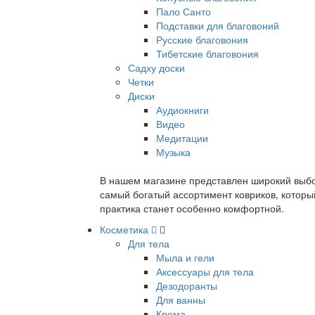
Пало Санто
Подставки для благовоний
Русские благовония
Тибетские благовония
Садху доски
Четки
Диски
Аудиокниги
Видео
Медитации
Музыка
В нашем магазине представлен широкий выбор
самый богатый ассортимент ковриков, которы
практика станет особенно комфортной.
Косметика
Для тела
Мыла и гели
Аксессуары для тела
Дезодоранты
Для ванны
Крема