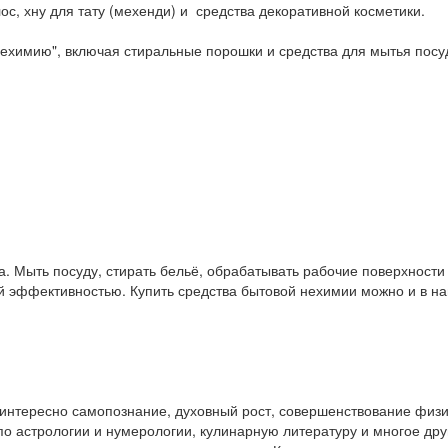
ос, хну для тату (мехенди) и средства декоративной косметики.
ехимию", включая стиральные порошки и средства для мытья посу
. Мыть посуду, стирать бельё, обрабатывать рабочие поверхност
ой эффективностью. Купить средства бытовой нехимии можно и в 
у интересно самопознание, духовный рост, совершенствование физ
и по астрологии и нумерологии, кулинарную литературу и многое др