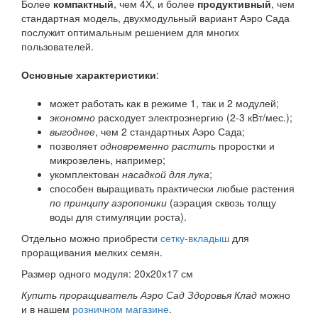
Более
компактный
, чем 4Х, и более
продуктивный
, чем
стандартная модель, двухмодульный вариант Аэро Сада
послужит оптимальным решением для многих
пользователей.
Основные характеристики
:
может работать как в режиме 1, так и 2 модулей;
экономно
расходует электроэнергию (2-3 кВт/мес.);
выгоднее
, чем 2 стандартных Аэро Сада;
позволяет
одновременно растить
проростки и
микрозелень, например;
укомплектован
насадкой для лука
;
способен выращивать практически любые растения
по принципу аэропоники
(аэрация сквозь толщу
воды для стимуляции роста).
Отдельно можно приобрести
сетку-вкладыш
для
проращивания мелких семян.
Размер одного модуля: 20х20х17 см
Купить проращиватель Аэро Сад Здоровья Клад
можно
и в нашем
розничном магазине
.