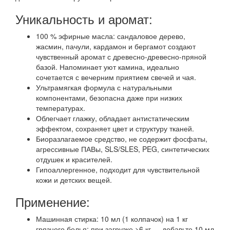
Уникальность и аромат:
100 % эфирные масла: сандаловое дерево,
жасмин, пачули, кардамон и бергамот создают
чувственный аромат с древесно-древесно-пряной
базой. Напоминает уют камина, идеально
сочетается с вечерним приятием свечей и чая.
Ультрамягкая формула с натуральными
компонентами, безопасна даже при низких
температурах.
Облегчает глажку, обладает антистатическим
эффектом, сохраняет цвет и структуру тканей.
Биоразлагаемое средство, не содержит фосфаты,
агрессивные ПАВы, SLS/SLES, PEG, синтетических
отдушек и красителей.
Гипоаллергенное, подходит для чувствительной
кожи и детских вещей.
Применение:
Машинная стирка: 10 мл (1 колпачок) на 1 кг
грязного белья; при загрузке >6 кг — добавьте 10 мл