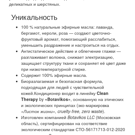
деликатных и шерстяных.
Уникальность
100 % натуральные эфирные масла: лаванда,
бергамот, нероли, роза — создают цветочно-
фруктовый аромат, помогающий расслабиться,
уменьшить раздражение и настроиться на отдых.
Антистатическое действие и облегчение глажки —
разглаживает волокна, снижает электризацию,
защищает структуру ткани и сохраняет её цвет даже
при низкотемпературной стирке.
Содержит 100% эфирные масла.
Биоразлагаемая и безопасная формула,
подходящая для людей с чувствительной
кожей.Кондиционер входит в линейку
Clean
Therapy
by
«Botavikos»
, основанную на этических
и экологических принципах (эко‑маркировка
«Листок жизни», cruelty‑free, zero waste
).
Изготовлен компанией
Botavikos LLC
(Московская
область), сертифицирован на соответствие
экологическим стандартам СТО‑56171713‑012‑2020