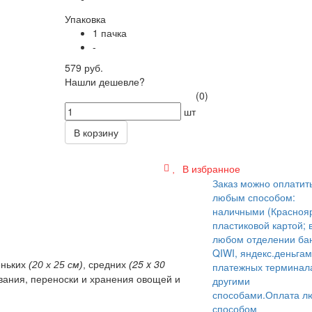
Упаковка
1 пачка
-
579 руб.
Нашли дешевле?
(0)
шт
В корзину
В избранное
Заказ можно оплатит
любым способом:
наличными (Краснояр
пластиковой картой; 
любом отделении бан
QIWI, яндекс.деньгам
25 x 30
еньких
(20 x 25 см)
, средних
(
платежных терминал
вания, переноски и хранения овощей и
другими
способами.
Оплата л
способом