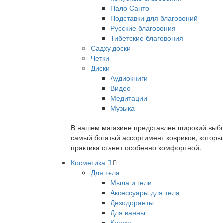
Пало Санто
Подставки для благовоний
Русские благовония
Тибетские благовония
Садху доски
Четки
Диски
Аудиокниги
Видео
Медитации
Музыка
В нашем магазине представлен широкий выбор
самый богатый ассортимент ковриков, которы
практика станет особенно комфортной.
Косметика
Для тела
Мыла и гели
Аксессуары для тела
Дезодоранты
Для ванны
Крема