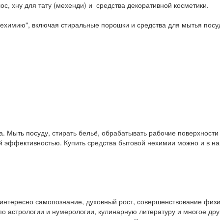
ос, хну для тату (мехенди) и средства декоративной косметики.
ехимию", включая стиральные порошки и средства для мытья посу
. Мыть посуду, стирать бельё, обрабатывать рабочие поверхност
ой эффективностью. Купить средства бытовой нехимии можно и в 
у интересно самопознание, духовный рост, совершенствование физ
и по астрологии и нумерологии, кулинарную литературу и многое др