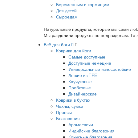
Беременным и кормящим
Для детей
Сыроедам
Натуральные продукты, которые мы сами люб
Мы разделили продукты по подразделам. Те ж
Всё для йоги
Коврики для йоги
Самые доступные
Доступные немецкие
Универсальные износостойкие
Легкие из TPE
Каучуковые
Пробковые
Дизайнерские
Коврики в бухтах
Чехлы, сумки
Пропсы
Благовония
Аромасвечи
Индийские благовония
Конусные благовония