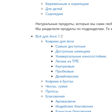
Беременным и кормящим
Для детей
Сыроедам
Натуральные продукты, которые мы сами люб
Мы разделили продукты по подразделам. Те ж
Всё для йоги
Коврики для йоги
Самые доступные
Доступные немецкие
Универсальные износостойкие
Легкие из TPE
Каучуковые
Пробковые
Дизайнерские
Коврики в бухтах
Чехлы, сумки
Пропсы
Благовония
Аромасвечи
Индийские благовония
Конусные благовония