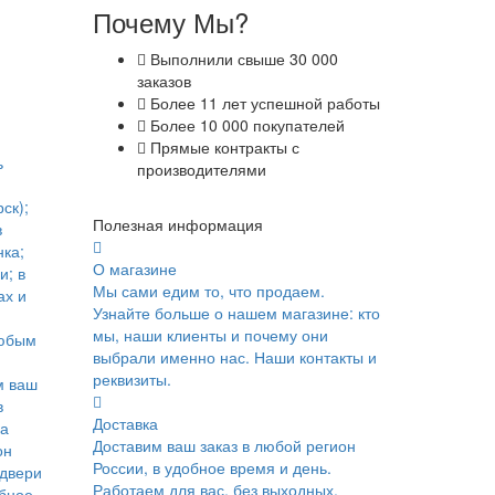
Почему Мы?
Выполнили свыше 30 000
заказов
Более 11 лет успешной работы
Более 10 000 покупателей
Прямые контракты с
ь
производителями
ск);
Полезная информация
в
ка;
О магазине
и; в
Мы сами едим то, что продаем.
ах и
Узнайте больше о нашем магазине: кто
мы, наши клиенты и почему они
юбым
выбрали именно нас. Наши контакты и
реквизиты.
м ваш
в
Доставка
ка
Доставим ваш заказ в любой регион
он
России, в удобное время и день.
 двери
Работаем для вас, без выходных.
обное