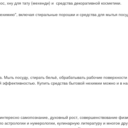
ос, хну для тату (мехенди) и средства декоративной косметики.
ехимию", включая стиральные порошки и средства для мытья посу
. Мыть посуду, стирать бельё, обрабатывать рабочие поверхност
ой эффективностью. Купить средства бытовой нехимии можно и в 
у интересно самопознание, духовный рост, совершенствование физ
и по астрологии и нумерологии, кулинарную литературу и многое др