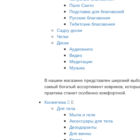
Пало Санто
Подставки для благовоний
Русские благовония
Тибетские благовония
Садху доски
Четки
Диски
Аудиокниги
Видео
Медитации
Музыка
В нашем магазине представлен широкий выбор
самый богатый ассортимент ковриков, которы
практика станет особенно комфортной.
Косметика
Для тела
Мыла и гели
Аксессуары для тела
Дезодоранты
Для ванны
Крема