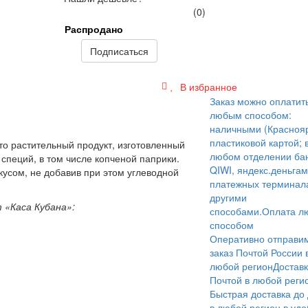
(0)
Распродано
Подписаться
В избранное
Заказ можно оплатит
любым способом:
наличными (Краснояр
пластиковой картой; 
это растительный продукт, изготовленный
любом отделении бан
специй, в том числе копченой паприки.
QIWI, яндекс.деньгам
усом, не добавив при этом углеводной
платежных терминал
другими
«Каса Кубана»:
способами.
Оплата л
способом
Оперативно отправи
заказ Почтой России 
любой регион
Достав
Почтой в любой реги
Быстрая доставка до
в любой регион в уд