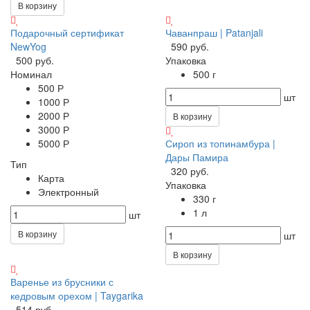
В корзину
Подарочный сертификат
Чаванпраш | Patanjali
NewYog
590 руб.
500 руб.
Упаковка
Номинал
500 г
500 Р
шт
1000 Р
2000 Р
В корзину
3000 Р
5000 Р
Сироп из топинамбура |
Дары Памира
Тип
320 руб.
Карта
Упаковка
Электронный
330 г
1 л
шт
В корзину
шт
В корзину
Варенье из брусники с
кедровым орехом | Taygarika
514 руб.