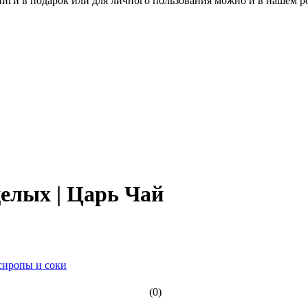
книги в подарок или для личного пользования можно и в нашем р
елых | Царь Чай
сиропы и соки
(0)