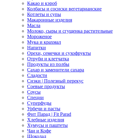
Какао и кэроб
Колбасы и сосиски вегетарианские
Котлеты и супы
Макаронные изделия
Масла
Молоко, сыры и сгущенка растительные
Мороженое
Мука и крахмал
Напитки
Орехи, семечки и сухофрукты
Отруби и клетчатка
Продукты из полбы
Сахар и заменители сахара
Сладости
Снэки | Полезный перекус
Соевые продукты
Соусы
Специи
Суперфуды
Урбечи и пасты
Фит Парад | Fit Parad
Хлебные изделия
Хумусы и паштеты
Чаи и Кофе
Шоколад