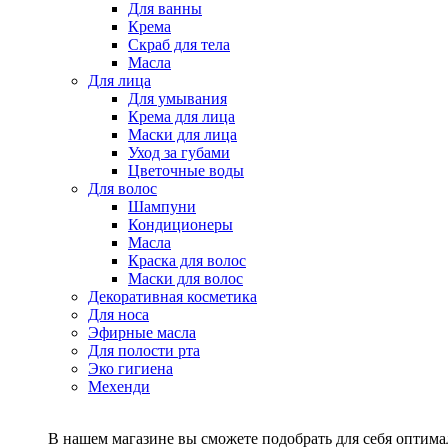
Для ванны
Крема
Скраб для тела
Масла
Для лица
Для умывания
Крема для лица
Маски для лица
Уход за губами
Цветочные воды
Для волос
Шампуни
Кондиционеры
Масла
Краска для волос
Маски для волос
Декоративная косметика
Для носа
Эфирные масла
Для полости рта
Эко гигиена
Мехенди
В нашем магазине вы сможете подобрать для себя оптималь