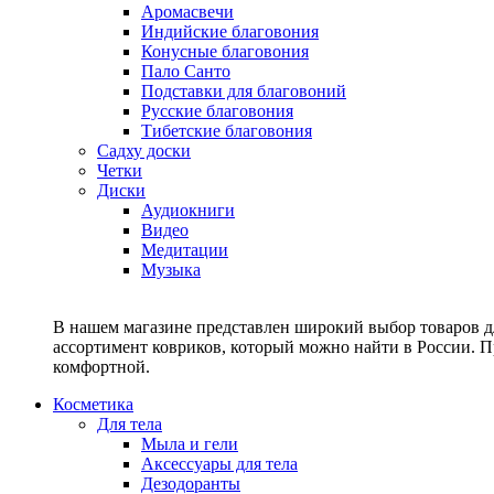
Аромасвечи
Индийские благовония
Конусные благовония
Пало Санто
Подставки для благовоний
Русские благовония
Тибетские благовония
Садху доски
Четки
Диски
Аудиокниги
Видео
Медитации
Музыка
В нашем магазине представлен широкий выбор товаров дл
ассортимент ковриков, который можно найти в России. П
комфортной.
Косметика
Для тела
Мыла и гели
Аксессуары для тела
Дезодоранты