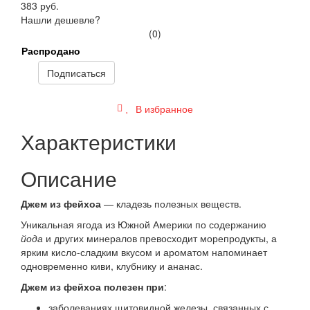
383 руб.
Нашли дешевле?
(0)
Распродано
Подписаться
В избранное
Характеристики
Описание
Джем из ф
ейхоа
— кладезь полезных веществ.
Уникальная ягода из Южной Америки по содержанию
йода
и других минералов превосходит морепродукты, а
ярким кисло-сладким вкусом и ароматом напоминает
одновременно киви, клубнику и ананас.
Джем из ф
ейхоа полезен при
:
заболеваниях щитовидной железы, связанных с