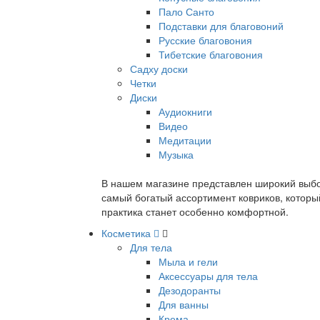
Пало Санто
Подставки для благовоний
Русские благовония
Тибетские благовония
Садху доски
Четки
Диски
Аудиокниги
Видео
Медитации
Музыка
В нашем магазине представлен широкий выбор
самый богатый ассортимент ковриков, которы
практика станет особенно комфортной.
Косметика
Для тела
Мыла и гели
Аксессуары для тела
Дезодоранты
Для ванны
Крема