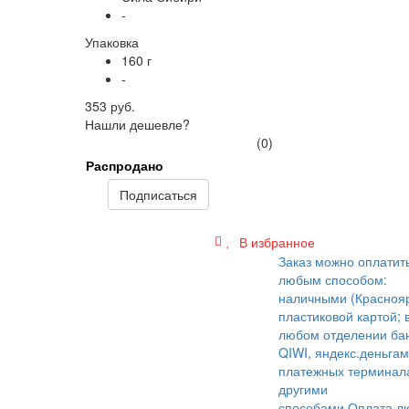
-
Упаковка
160 г
-
353 руб.
Нашли дешевле?
(0)
Распродано
Подписаться
В избранное
Заказ можно оплатит
любым способом:
наличными (Краснояр
пластиковой картой; 
любом отделении бан
QIWI, яндекс.деньгам
платежных терминал
другими
способами.
Оплата л