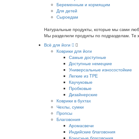
Беременным и кормящим
Для детей
Сыроедам
Натуральные продукты, которые мы сами люб
Мы разделили продукты по подразделам. Те ж
Всё для йоги
Коврики для йоги
Самые доступные
Доступные немецкие
Универсальные износостойкие
Легкие из TPE
Каучуковые
Пробковые
Дизайнерские
Коврики в бухтах
Чехлы, сумки
Пропсы
Благовония
Аромасвечи
Индийские благовония
Конусные благовония