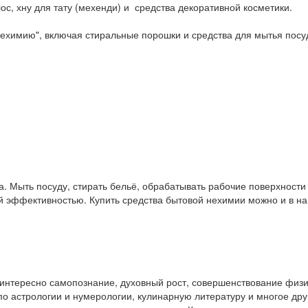
ос, хну для тату (мехенди) и средства декоративной косметики.
ехимию", включая стиральные порошки и средства для мытья посу
. Мыть посуду, стирать бельё, обрабатывать рабочие поверхност
ой эффективностью. Купить средства бытовой нехимии можно и в 
у интересно самопознание, духовный рост, совершенствование физ
и по астрологии и нумерологии, кулинарную литературу и многое др