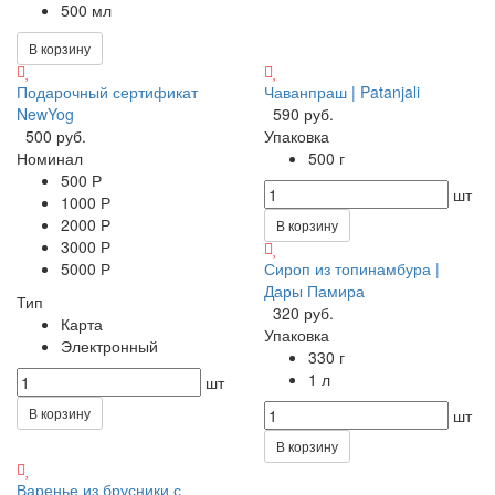
500 мл
В корзину
Подарочный сертификат
Чаванпраш | Patanjali
NewYog
590 руб.
500 руб.
Упаковка
Номинал
500 г
500 Р
шт
1000 Р
2000 Р
В корзину
3000 Р
5000 Р
Сироп из топинамбура |
Дары Памира
Тип
320 руб.
Карта
Упаковка
Электронный
330 г
1 л
шт
В корзину
шт
В корзину
Варенье из брусники с