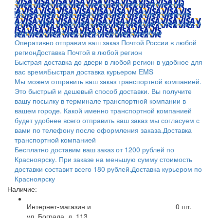
Заказ можно оплатить любым способом: наличными
(Красноярск); пластиковой картой; в любом отделении
банка; QIWI, яндекс.деньгами; в платежных терминалах и
другими способами.
Оплата любым способом
Оперативно отправим ваш заказ Почтой России в любой
регион
Доставка Почтой в любой регион
Быстрая доставка до двери в любой регион в удобное для
вас время
Быстрая доставка курьером EMS
Мы можем отправить ваш заказ транспортной компанией.
Это быстрый и дешевый способ доставки. Вы получите
вашу посылку в терминале транспортной компании в
вашем городе. Какой именно транспортной компанией
будет удобнее всего отправить ваш заказ мы согласуем с
вами по телефону после оформления заказа.
Доставка
транспортной компанией
Бесплатно доставим ваш заказ от 1200 рублей по
Красноярску. При заказе на меньшую сумму стоимость
доставки составит всего 180 рублей.
Доставка курьером по
Красноярску
Наличие:
Интернет-магазин и
0
шт.
ул. Бограда, д. 113