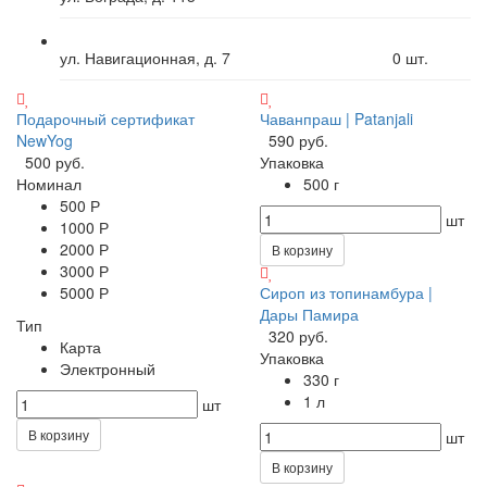
ул. Навигационная, д. 7
0
шт.
Подарочный сертификат
Чаванпраш | Patanjali
NewYog
590 руб.
500 руб.
Упаковка
Номинал
500 г
500 Р
шт
1000 Р
2000 Р
В корзину
3000 Р
5000 Р
Сироп из топинамбура |
Дары Памира
Тип
320 руб.
Карта
Упаковка
Электронный
330 г
1 л
шт
В корзину
шт
В корзину