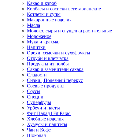
Какао и кэроб
Колбасы и сосиски вегетарианские
Котлеты и супы
Макаронные изделия
Масла
Молоко, сыры и сгущенка растительные
Мороженое
Мука и крахмал
Напитки
Орехи, семечки и сухофрукты
Отруби и клетчатка
Продукты из полбы
Сахар и заменители сахара
Сладости
Снэки | Полезный перекус
Соевые продукты
Соусы
Специи
Суперфуды
Урбечи и пасты
Фит Парад | Fit Parad
Хлебные изделия
Хумусы и паштеты
Чаи и Кофе
Шоколад