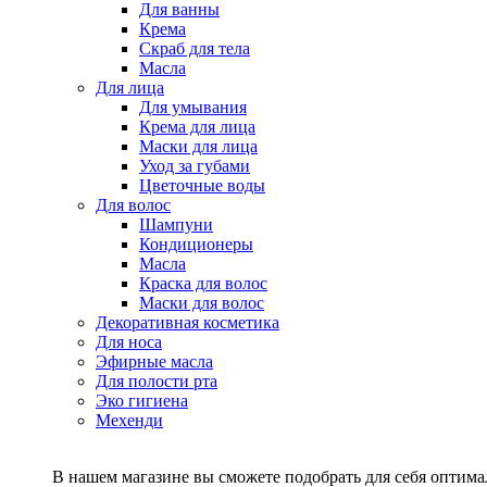
Для ванны
Крема
Скраб для тела
Масла
Для лица
Для умывания
Крема для лица
Маски для лица
Уход за губами
Цветочные воды
Для волос
Шампуни
Кондиционеры
Масла
Краска для волос
Маски для волос
Декоративная косметика
Для носа
Эфирные масла
Для полости рта
Эко гигиена
Мехенди
В нашем магазине вы сможете подобрать для себя оптималь