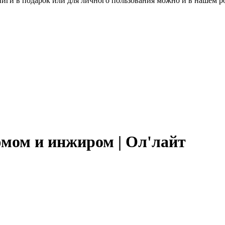
книги в подарок или для личного пользования можно и в нашем р
мом и инжиром | Ол'лайт