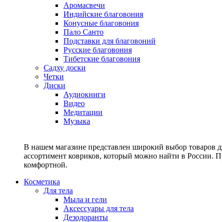
Аромасвечи
Индийские благовония
Конусные благовония
Пало Санто
Подставки для благовоний
Русские благовония
Тибетские благовония
Садху доски
Четки
Диски
Аудиокниги
Видео
Медитации
Музыка
В нашем магазине представлен широкий выбор товаров дл
ассортимент ковриков, который можно найти в России. П
комфортной.
Косметика
Для тела
Мыла и гели
Аксессуары для тела
Дезодоранты