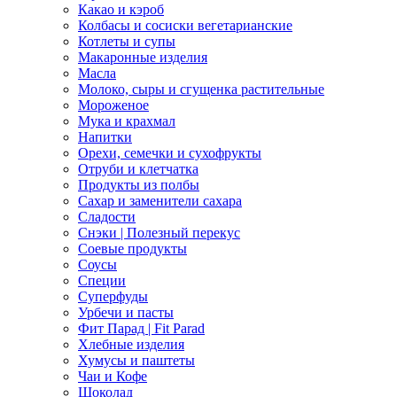
Какао и кэроб
Колбасы и сосиски вегетарианские
Котлеты и супы
Макаронные изделия
Масла
Молоко, сыры и сгущенка растительные
Мороженое
Мука и крахмал
Напитки
Орехи, семечки и сухофрукты
Отруби и клетчатка
Продукты из полбы
Сахар и заменители сахара
Сладости
Снэки | Полезный перекус
Соевые продукты
Соусы
Специи
Суперфуды
Урбечи и пасты
Фит Парад | Fit Parad
Хлебные изделия
Хумусы и паштеты
Чаи и Кофе
Шоколад