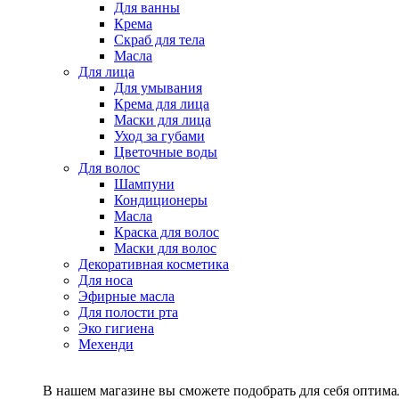
Для ванны
Крема
Скраб для тела
Масла
Для лица
Для умывания
Крема для лица
Маски для лица
Уход за губами
Цветочные воды
Для волос
Шампуни
Кондиционеры
Масла
Краска для волос
Маски для волос
Декоративная косметика
Для носа
Эфирные масла
Для полости рта
Эко гигиена
Мехенди
В нашем магазине вы сможете подобрать для себя оптималь