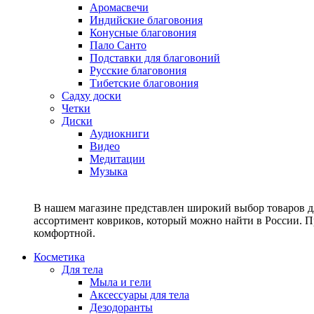
Аромасвечи
Индийские благовония
Конусные благовония
Пало Санто
Подставки для благовоний
Русские благовония
Тибетские благовония
Садху доски
Четки
Диски
Аудиокниги
Видео
Медитации
Музыка
В нашем магазине представлен широкий выбор товаров дл
ассортимент ковриков, который можно найти в России. П
комфортной.
Косметика
Для тела
Мыла и гели
Аксессуары для тела
Дезодоранты