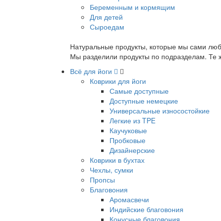
Беременным и кормящим
Для детей
Сыроедам
Натуральные продукты, которые мы сами люб
Мы разделили продукты по подразделам. Те ж
Всё для йоги
Коврики для йоги
Самые доступные
Доступные немецкие
Универсальные износостойкие
Легкие из TPE
Каучуковые
Пробковые
Дизайнерские
Коврики в бухтах
Чехлы, сумки
Пропсы
Благовония
Аромасвечи
Индийские благовония
Конусные благовония