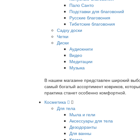
Пало Санто
Подставки для благовоний
Русские благовония
Тибетские благовония
Садху доски
Четки
Диски
Аудиокниги
Видео
Медитации
Музыка
В нашем магазине представлен широкий выбор
самый богатый ассортимент ковриков, которы
практика станет особенно комфортной.
Косметика
Для тела
Мыла и гели
Аксессуары для тела
Дезодоранты
Для ванны
Крема