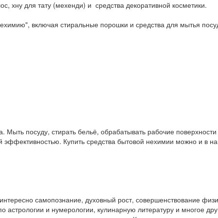
ос, хну для тату (мехенди) и средства декоративной косметики.
ехимию", включая стиральные порошки и средства для мытья посу
. Мыть посуду, стирать бельё, обрабатывать рабочие поверхност
ой эффективностью. Купить средства бытовой нехимии можно и в 
у интересно самопознание, духовный рост, совершенствование физ
и по астрологии и нумерологии, кулинарную литературу и многое др