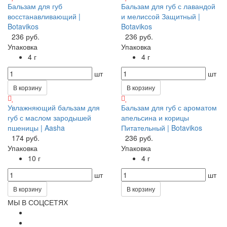
Бальзам для губ
Бальзам для губ с лавандой
восстанавливающий |
и мелиссой Защитный |
Botavikos
Botavikos
236 руб.
236 руб.
Упаковка
Упаковка
4 г
4 г
шт
шт
В корзину
В корзину
Увлажняющий бальзам для
Бальзам для губ с ароматом
губ с маслом зародышей
апельсина и корицы
пшеницы | Aasha
Питательный | Botavikos
174 руб.
236 руб.
Упаковка
Упаковка
10 г
4 г
шт
шт
В корзину
В корзину
МЫ В СОЦСЕТЯХ