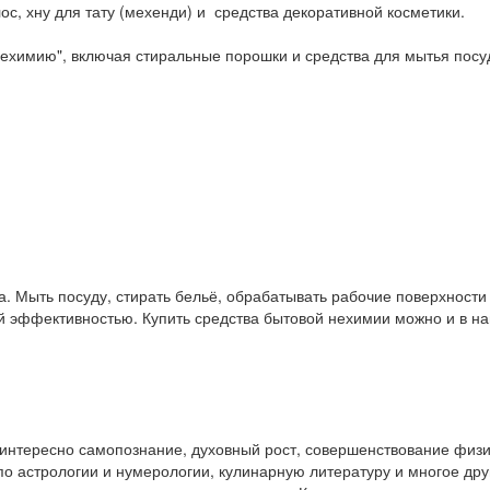
ос, хну для тату (мехенди) и средства декоративной косметики.
ехимию", включая стиральные порошки и средства для мытья посу
. Мыть посуду, стирать бельё, обрабатывать рабочие поверхност
ой эффективностью. Купить средства бытовой нехимии можно и в 
у интересно самопознание, духовный рост, совершенствование физ
и по астрологии и нумерологии, кулинарную литературу и многое др