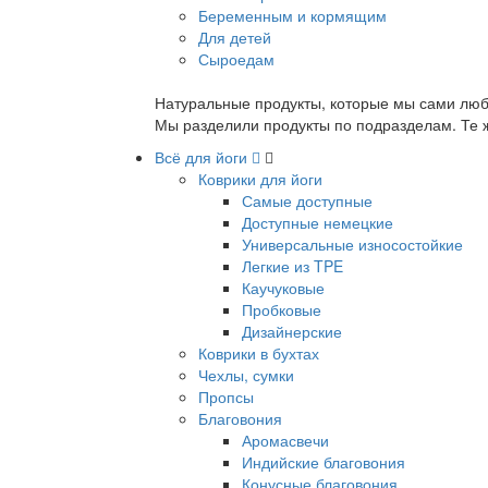
Беременным и кормящим
Для детей
Сыроедам
Натуральные продукты, которые мы сами люб
Мы разделили продукты по подразделам. Те ж
Всё для йоги
Коврики для йоги
Самые доступные
Доступные немецкие
Универсальные износостойкие
Легкие из TPE
Каучуковые
Пробковые
Дизайнерские
Коврики в бухтах
Чехлы, сумки
Пропсы
Благовония
Аромасвечи
Индийские благовония
Конусные благовония