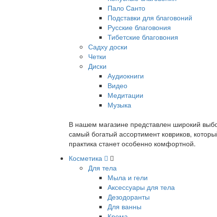
Пало Санто
Подставки для благовоний
Русские благовония
Тибетские благовония
Садху доски
Четки
Диски
Аудиокниги
Видео
Медитации
Музыка
В нашем магазине представлен широкий выбор
самый богатый ассортимент ковриков, которы
практика станет особенно комфортной.
Косметика
Для тела
Мыла и гели
Аксессуары для тела
Дезодоранты
Для ванны
Крема