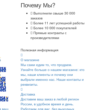
Почему Мы?
Выполнили свыше 30 000
заказов
Более 11 лет успешной работы
Более 10 000 покупателей
Прямые контракты с
производителями
Полезная информация
ь
О магазине
Мы сами едим то, что продаем.
ск);
Узнайте больше о нашем магазине: кто
в
мы, наши клиенты и почему они
ка;
выбрали именно нас. Наши контакты и
и; в
реквизиты.
ах и
Доставка
юбым
Доставим ваш заказ в любой регион
России, в удобное время и день.
м ваш
Работаем для вас, без выходных.