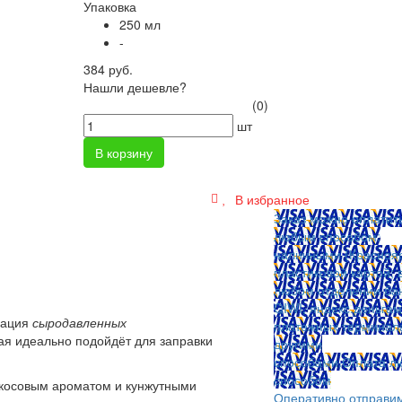
Упаковка
250 мл
-
384 руб.
Нашли дешевле?
(0)
шт
В корзину
В избранное
Заказ можно оплатит
любым способом:
наличными (Краснояр
пластиковой картой; 
любом отделении бан
QIWI, яндекс.деньгам
нация
сыродавленных
платежных терминал
рая идеально подойдёт для заправки
другими
способами.
Оплата л
способом
икосовым ароматом и кунжутными
Оперативно отправи