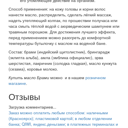
его утомляющее действие на организм.
Способ применения: на кожу головы и корни волос
нанести масло, распределить, сделать лёгкий массаж,
надеть утепляющий колпак, по прошествии получаса или
часа смыть тёплой водой с аюрведическим шампунем или
травяным порошком. Для достижения лучшего эффекта,
перед применением можно разогреть до комфортной
температуры бутылочку с маслом на водяной бане.
Состав: брами (индийский щитолистник), брингарадж
(эклипта альба), амла (эмблика официалис), эрва
шерстистая, лакричник (солодка гладкая), масло кунжута
(сезама), коровье молоко.
Купить масло Брами
можно и в нашем
розничном
магазине
.
Отзывы
Загрузка комментариев...
Заказ можно оплатить любым способом: наличными
(Красноярск); пластиковой картой; в любом отделении
банка; QIWI, яндекс.деньгами; в платежных терминалах и