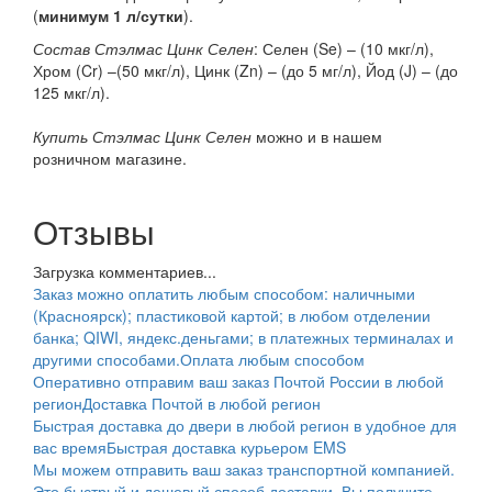
(
минимум 1 л/сутки
).
Состав Стэлмас Цинк Селен
: Селен (Se) – (10 мкг/л),
Хром (Cr) –(50 мкг/л), Цинк (Zn) – (до 5 мг/л), Йод (J) – (до
125 мкг/л).
Купить Стэлмас Цинк Селен
можно и в нашем
розничном магазине.
Отзывы
Загрузка комментариев...
Заказ можно оплатить любым способом: наличными
(Красноярск); пластиковой картой; в любом отделении
банка; QIWI, яндекс.деньгами; в платежных терминалах и
другими способами.
Оплата любым способом
Оперативно отправим ваш заказ Почтой России в любой
регион
Доставка Почтой в любой регион
Быстрая доставка до двери в любой регион в удобное для
вас время
Быстрая доставка курьером EMS
Мы можем отправить ваш заказ транспортной компанией.
Это быстрый и дешевый способ доставки. Вы получите