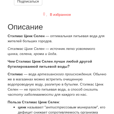
Подписаться
В избранное
Описание
Стэлмас Цинк Селен
— оптимальная питьевая вода для
жителей больших городов.
Стэлмас Цинк Селен
— источник легко усвояемого
цинка, селена, хрома и йода
.
Чем Стэлмас Цинк Селен лучше любой другой
бутилированной питьевой воды?
Стэлмас
— вода
артезианского происхождения
. Обычно
же в магазинах можно встретить очищенную
водопроводную воду, разлитую в бутылки. Стэлмас Цинк
Селен — не просто питьевая вода, а способ
снизить
частоту заболеваемости
для каждого из нас.
Польза Стэлмас Цинк Селен
:
цинк
называют "
антистрессовым минералом
", его
дефицит снижает сопротивляемость организма