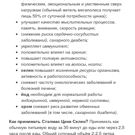
физическим, эмоциональным и умственным сверх
нагрузкам (обычный житель мегаполиса получает
лишь 50% от суточной потребности цинка);
улучшает
качество мыслительных процессов
,
память, внимание, скорость реакции;
снижение
риска сердечно-сосудистых
заболеваний
, сахарного диабета;
укрепляет
иммунитет
;
положительно влияет на
зрение
;
повышает
половую активность
;
положительно влияет на
волосы, ногти
;
селен
повышает
жизненные ресурсы организма
,
активность и работоспособность;
снижает частоту онкологических заболеваний и
болезней печени;
йод
необходим для нормальной работы
эндокринной, иммунной, нервной системы
;
хром
снижает риск развития обменных
заболеваний (в том числе,
сахарного диабета
).
Как принимать Стэлмас Цинк Селен?
Принимать как
обычную питьевую воду за 30 минут до еды или через 2,5
часа после еды. Общий суточный объём 2-2,5 литра