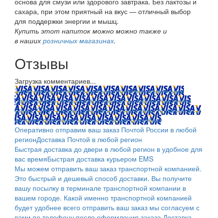
основа для смузи или здорового завтрака. Без лактозы и
сахара, при этом приятный на вкус — отличный выбор
для поддержки энергии и мышц.
Купить этот напиток можно можно также и
в наших
розничных магазинах
.
Отзывы
Загрузка комментариев...
Заказ можно оплатить любым способом: наличными
(Красноярск); пластиковой картой; в любом отделении
банка; QIWI, яндекс.деньгами; в платежных терминалах и
другими способами.
Оплата любым способом
Оперативно отправим ваш заказ Почтой России в любой
регион
Доставка Почтой в любой регион
Быстрая доставка до двери в любой регион в удобное для
вас время
Быстрая доставка курьером EMS
Мы можем отправить ваш заказ транспортной компанией.
Это быстрый и дешевый способ доставки. Вы получите
вашу посылку в терминале транспортной компании в
вашем городе. Какой именно транспортной компанией
будет удобнее всего отправить ваш заказ мы согласуем с
вами по телефону после оформления заказа.
Доставка