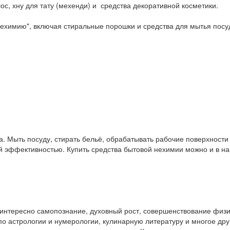
ос, хну для тату (мехенди) и средства декоративной косметики.
ехимию", включая стиральные порошки и средства для мытья посу
. Мыть посуду, стирать бельё, обрабатывать рабочие поверхност
ой эффективностью. Купить средства бытовой нехимии можно и в 
у интересно самопознание, духовный рост, совершенствование физ
и по астрологии и нумерологии, кулинарную литературу и многое др