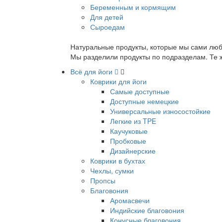
Беременным и кормящим
Для детей
Сыроедам
Натуральные продукты, которые мы сами люб
Мы разделили продукты по подразделам. Те ж
Всё для йоги
Коврики для йоги
Самые доступные
Доступные немецкие
Универсальные износостойкие
Легкие из TPE
Каучуковые
Пробковые
Дизайнерские
Коврики в бухтах
Чехлы, сумки
Пропсы
Благовония
Аромасвечи
Индийские благовония
Конусные благовония