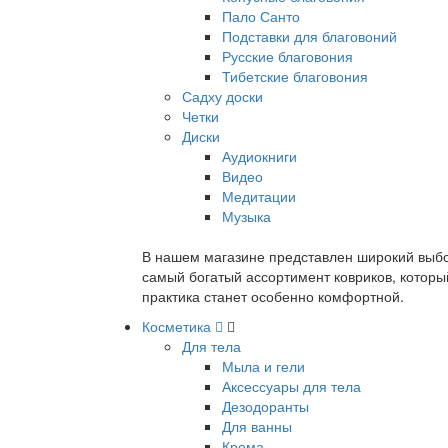
Пало Санто
Подставки для благовоний
Русские благовония
Тибетские благовония
Садху доски
Четки
Диски
Аудиокниги
Видео
Медитации
Музыка
В нашем магазине представлен широкий выбор
самый богатый ассортимент ковриков, которы
практика станет особенно комфортной.
Косметика
Для тела
Мыла и гели
Аксессуары для тела
Дезодоранты
Для ванны
Крема