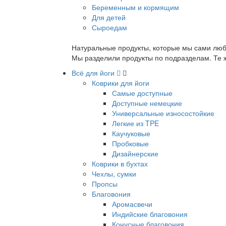
Беременным и кормящим
Для детей
Сыроедам
Натуральные продукты, которые мы сами люб
Мы разделили продукты по подразделам. Те ж
Всё для йоги
Коврики для йоги
Самые доступные
Доступные немецкие
Универсальные износостойкие
Легкие из TPE
Каучуковые
Пробковые
Дизайнерские
Коврики в бухтах
Чехлы, сумки
Пропсы
Благовония
Аромасвечи
Индийские благовония
Конусные благовония