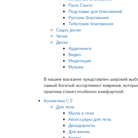
Пало Санто
Подставки для благовоний
Русские благовония
Тибетские благовония
Садху доски
Четки
Диски
Аудиокниги
Видео
Медитации
Музыка
В нашем магазине представлен широкий выбор
самый богатый ассортимент ковриков, которы
практика станет особенно комфортной.
Косметика
Для тела
Мыла и гели
Аксессуары для тела
Дезодоранты
Для ванны
Крема