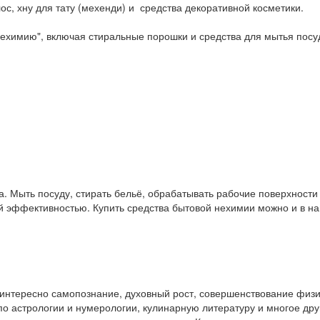
ос, хну для тату (мехенди) и средства декоративной косметики.
ехимию", включая стиральные порошки и средства для мытья посу
. Мыть посуду, стирать бельё, обрабатывать рабочие поверхност
ой эффективностью. Купить средства бытовой нехимии можно и в 
у интересно самопознание, духовный рост, совершенствование физ
и по астрологии и нумерологии, кулинарную литературу и многое др