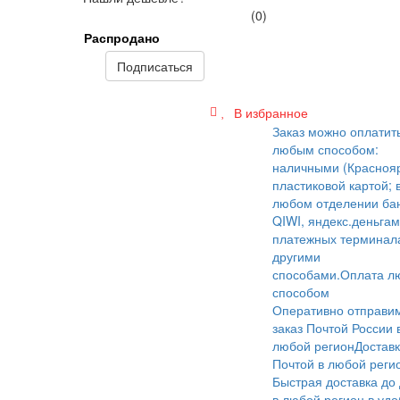
(0)
Распродано
Подписаться
В избранное
Заказ можно оплатит
любым способом:
наличными (Краснояр
пластиковой картой; 
любом отделении бан
QIWI, яндекс.деньгам
платежных терминал
другими
способами.
Оплата л
способом
Оперативно отправи
заказ Почтой России 
любой регион
Достав
Почтой в любой реги
Быстрая доставка до
в любой регион в уд