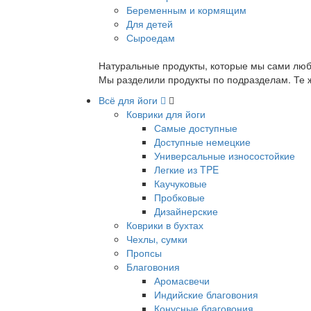
Беременным и кормящим
Для детей
Сыроедам
Натуральные продукты, которые мы сами люб
Мы разделили продукты по подразделам. Те ж
Всё для йоги
Коврики для йоги
Самые доступные
Доступные немецкие
Универсальные износостойкие
Легкие из TPE
Каучуковые
Пробковые
Дизайнерские
Коврики в бухтах
Чехлы, сумки
Пропсы
Благовония
Аромасвечи
Индийские благовония
Конусные благовония