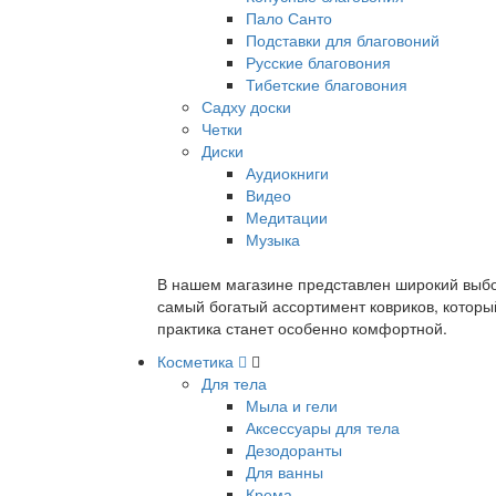
Пало Санто
Подставки для благовоний
Русские благовония
Тибетские благовония
Садху доски
Четки
Диски
Аудиокниги
Видео
Медитации
Музыка
В нашем магазине представлен широкий выбор
самый богатый ассортимент ковриков, которы
практика станет особенно комфортной.
Косметика
Для тела
Мыла и гели
Аксессуары для тела
Дезодоранты
Для ванны
Крема