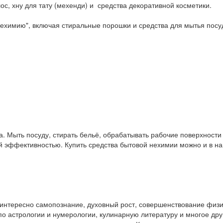
ос, хну для тату (мехенди) и средства декоративной косметики.
ехимию", включая стиральные порошки и средства для мытья посу
. Мыть посуду, стирать бельё, обрабатывать рабочие поверхност
ой эффективностью. Купить средства бытовой нехимии можно и в 
у интересно самопознание, духовный рост, совершенствование физ
и по астрологии и нумерологии, кулинарную литературу и многое др