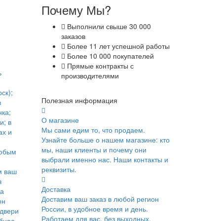
Почему Мы?
Выполнили свыше 30 000
заказов
Более 11 лет успешной работы
Более 10 000 покупателей
Прямые контракты с
ь
производителями
ск);
Полезная информация
в
ка;
О магазине
и; в
Мы сами едим то, что продаем.
ах и
Узнайте больше о нашем магазине: кто
мы, наши клиенты и почему они
юбым
выбрали именно нас. Наши контакты и
реквизиты.
м ваш
в
Доставка
ка
Доставим ваш заказ в любой регион
он
России, в удобное время и день.
 двери
Работаем для вас, без выходных.
обное