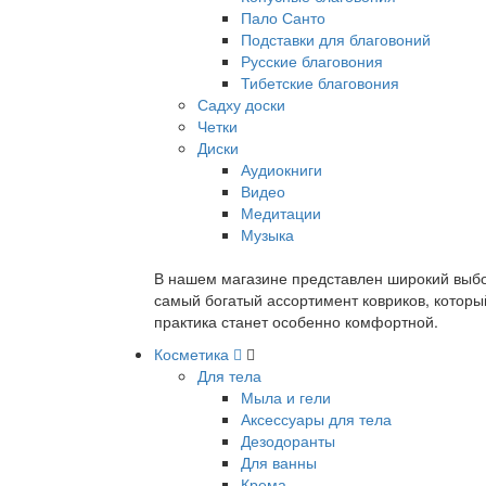
Пало Санто
Подставки для благовоний
Русские благовония
Тибетские благовония
Садху доски
Четки
Диски
Аудиокниги
Видео
Медитации
Музыка
В нашем магазине представлен широкий выбор
самый богатый ассортимент ковриков, которы
практика станет особенно комфортной.
Косметика
Для тела
Мыла и гели
Аксессуары для тела
Дезодоранты
Для ванны
Крема