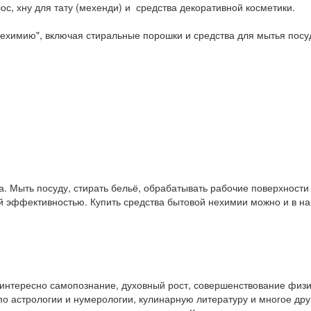
ос, хну для тату (мехенди) и средства декоративной косметики.
ехимию", включая стиральные порошки и средства для мытья посу
. Мыть посуду, стирать бельё, обрабатывать рабочие поверхност
ой эффективностью. Купить средства бытовой нехимии можно и в 
у интересно самопознание, духовный рост, совершенствование физ
и по астрологии и нумерологии, кулинарную литературу и многое др