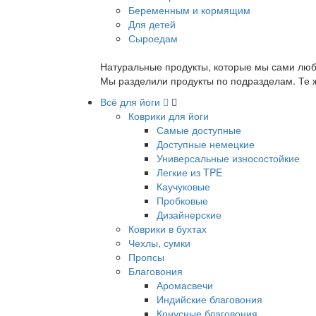
Беременным и кормящим
Для детей
Сыроедам
Натуральные продукты, которые мы сами люб
Мы разделили продукты по подразделам. Те ж
Всё для йоги
Коврики для йоги
Самые доступные
Доступные немецкие
Универсальные износостойкие
Легкие из TPE
Каучуковые
Пробковые
Дизайнерские
Коврики в бухтах
Чехлы, сумки
Пропсы
Благовония
Аромасвечи
Индийские благовония
Конусные благовония