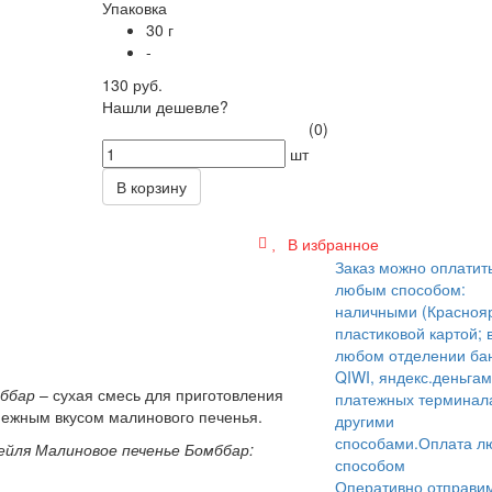
Упаковка
30 г
-
130 руб.
Нашли дешевле?
(0)
шт
В корзину
В избранное
Заказ можно оплатит
любым способом:
наличными (Краснояр
пластиковой картой; 
любом отделении бан
QIWI, яндекс.деньгам
мббар
– сухая смесь для приготовления
платежных терминал
 нежным вкусом малинового печенья.
другими
способами.
Оплата л
ейля Малиновое печенье Бомббар:
способом
Оперативно отправи