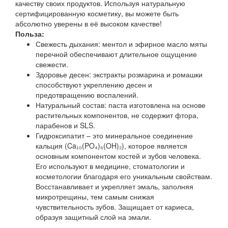
качеству своих продуктов. Используя натуральную
сертифицированную косметику, вы можете быть
абсолютно уверены в её высоком качестве!
Польза:
Свежесть дыхания: ментол и эфирное масло мяты
перечной обеспечивают длительное ощущение
свежести.
Здоровье десен: экстракты розмарина и ромашки
способствуют укреплению десен и
предотвращению воспалений.
Натуральный состав: паста изготовлена на основе
растительных компонентов, не содержит фтора,
парабенов и SLS.
Гидроксипатит – это минеральное соединение
кальция (Ca₁₀(PO₄)₆(OH)₂), которое является
основным компонентом костей и зубов человека.
Его используют в медицине, стоматологии и
косметологии благодаря его уникальным свойствам.
Восстанавливает и укрепляет эмаль, заполняя
микротрещины, тем самым снижая
чувствительность зубов. Защищает от кариеса,
образуя защитный слой на эмали.